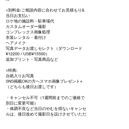
○別料金:ご相談内容に合わせてお見積もり&
当日お支払い
ロケ地の施設料・駐車場代
カスタムオーダー撮影
コンプレックス画像処理
衣装レンタル・着付け
ヘアメイク
写真データお渡しセレクト（ダウンロード
¥12200 / USB¥15500）
追加プリント・写真商品など
○特典:
台紙入りお写真
SNS掲載OKの方へスマホ画像プレゼント⭐︎
（どちらも後日お渡しです）
・キャンセル不可（1週間前までのご連絡で
別日に変更可能）
・体調不良など当日のやむを得ないキャンセ
ルは、後日改めて撮影日を設けさせていただ
きます。ご安心くださいね。