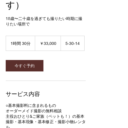
す）
18歳〜二十歳を過ぎても撮りたい時期に撮
りたい場所で
33,000
円
1時間 30分
1
￥33,000
5-30-14
時
3
0
分
今すぐ予約
サービス内容
○基本撮影料に含まれるもの
オーダーメイド撮影の無料相談
主役おひとり&ご家族（ペットも！）の基本
撮影・基本現像・基本修正・撮影小物レンタ
ル