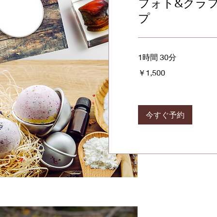
フォト&クラ
プ
1時間 30分
1,500
￥1,500
円
今すぐ予約