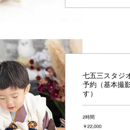
七五三スタジ
予約（基本撮
す）
2時間
22,000
￥22,000
円