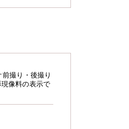
オ前撮り・後撮り
影現像料の表示で