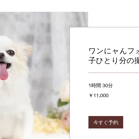
ワンにャんフ
子ひとり分の
1時間 30分
11,000
￥11,000
円
今すぐ予約