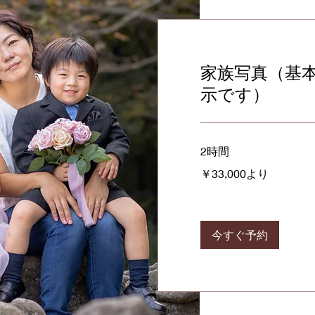
家族写真（基
示です）
2時間
33,000
￥33,000より
円
よ
り
今すぐ予約