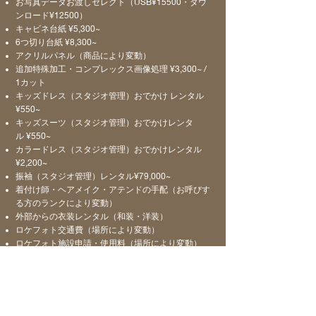
お写真データお渡しセレクト（USB¥15500・ダウ
ンロード¥12500）
キャビネ台紙 ¥5,30
0~
6つ切り台紙 ¥8,300~
アクリルパネル（商品により変動）
追加特殊加工・コンプレックス画像処理
¥3,300
~
/
1カット
キッズドレス（スタジオ管理）おでかけ レンタル
¥550~
キッズスーツ（スタジオ管理
）おでかけレンタ
ル
¥550~
カラードレス（スタジオ管理）おでかけレンタル
¥2,20
0~
振袖（スタジオ管理）レンタル
¥79,00
0~
​着付け師・ヘアメイク・アテンドの手配（お呼びす
る方のランクにより変動）
​外部からの衣装レンタル（和装・洋装）
ロケフォト交通費（場所により変動
）
ロケフォト施設申請・使用料（場所により変動）
ご希望を
お聞かせ下さい