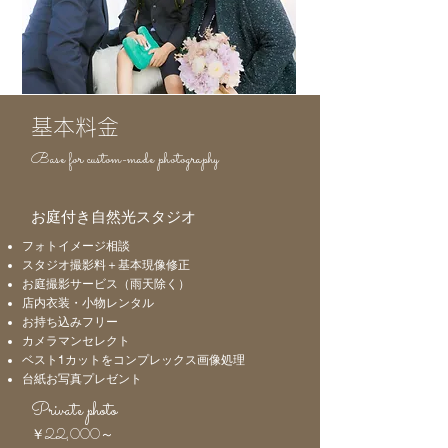
基本料金
Base for custom-made photography
お庭付き自然光スタジオ
フォトイメージ
相談
スタジオ撮影料＋基本現像修正
​お庭撮影サービス（雨天除く）
店内衣装・小物レンタル
​お持ち込みフリー
​カメラマンセレクト
ベスト1カットをコンプレックス画像処理
台紙お写真プレゼント
Private photo
￥22,000～