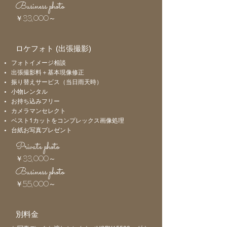
Business photo
￥33,000～
​ロケフォト (出張撮影)
フォトイメージ相談
出張撮影料＋基本現像修正
​振り替えサービス（当日雨天時）
小物レンタル
お持ち込みフリー
​カメラマンセレクト
ベスト1カットをコンプレックス画像処理
台紙お写真プレゼント
Private photo
￥33,000～
Business photo
￥55,000～
別料金